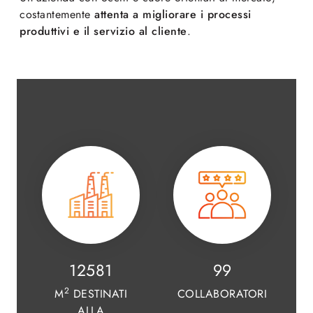
costantemente
attenta a migliorare i processi
produttivi e il servizio al cliente
.
15125
119
2
M
DESTINATI
COLLABORATORI
ALLA