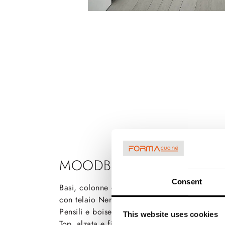
MOODBOARD
Consent
Basi, colonne e pensili a portale Vetro lucid
con telaio Nero
Pensili e boiserie Torba Seta
This website uses cookies
Top, alzata e fianchi Ceramica City Argento 