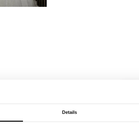
Details
o Grigio Cenere
C12