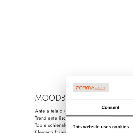
MOODBOARD
Consent
Ante a telaio (basi, pensili) Materico Laccat
Trend ante lisce (colonne) Laccato opaco Gr
Top e schienale Vertical Fenix Nero Ingo
This website uses cookies
Elementi frame e vertical Rovere biondo