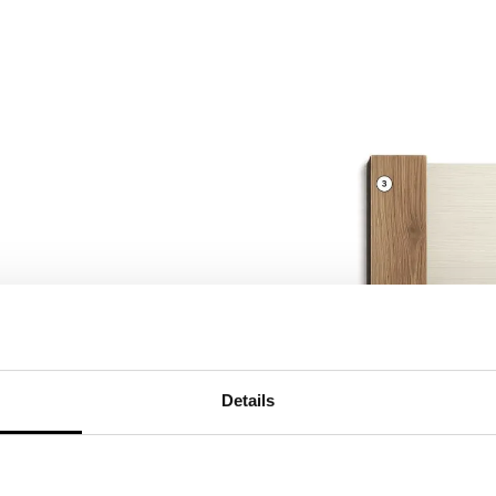
Details
o opaco Grigio Chiaro
igio Medio