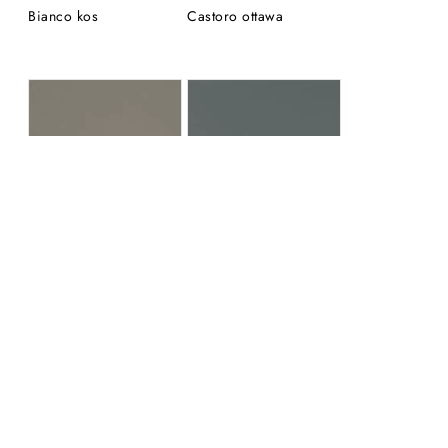
Bianco kos
Castoro ottawa
Grigio londra
Grigio bromo