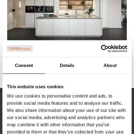
ARIA TECH 05
Cette solution allie style, praticité et espace grâce à la zone de rangement ouverte fournie par les modules Vertical et par la grande surface de ...
Consent
Details
About
This website uses cookies
We use cookies to personalise content and ads, to
DEMANDER PLUS D'INFORMATIONS
provide social media features and to analyse our traffic.
We also share information about your use of our site with
our social media, advertising and analytics partners who
may combine it with other information that you’ve
provided to them or that they’ve collected from your use