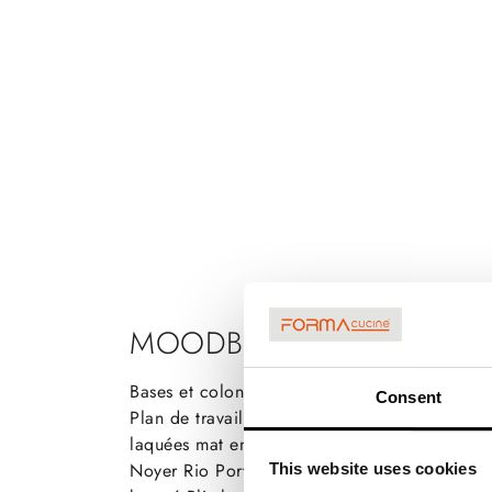
MOODBOARD
Bases et colonnes en Noyer Rio Étagères laq
Consent
Plan de travail et dos en Quartz Pegaso Q77 D
laquées mat en Tortora Nevada Côtés et barre 
Noyer Rio Portes en Teck noir brossé et verr
This website uses cookies