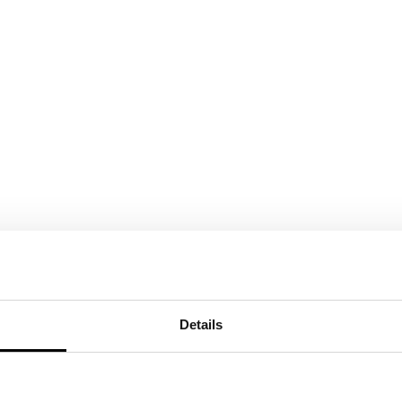
uées mat en Tortora Nevada
Details
os vertical et étagères
en Ardoise Tetris central en
e fumé Poignées en prise Noir