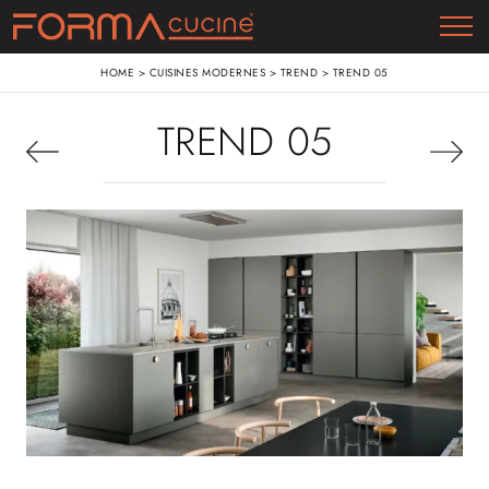
HOME
>
CUISINES MODERNES
>
TREND
>
TREND 05
TREND 05